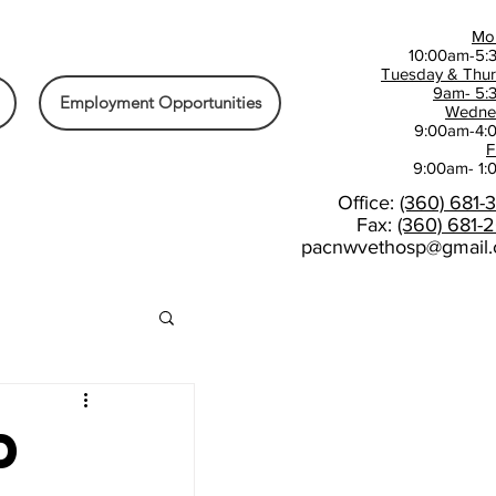
Mo
10:00am-5:
Tuesday & Thu
9am- 5:
Employment Opportunities
Wedne
9:00am-4:
F
9:00am- 1
Office:
(360) 681-
Fax:
(360) 681-
pacnwvethosp@gmail
d