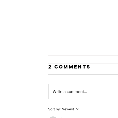
2 Comments
Write a comment...
PLEASE HELP
Sort by:
Newest
US WELCOME