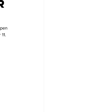
r
open 
11.