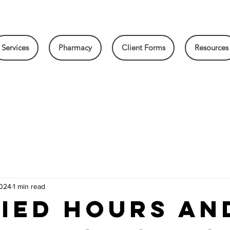
Services
Pharmacy
Client Forms
Resources
2024
1 min read
ied Hours an